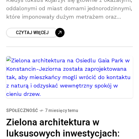
oddalonymi od miast domami jednorodzinnymi,
które imponowały dużym metrażem oraz
rozległymi ogrodami ukrytymi przed
CZYTAJ WIĘCEJ
ciekawskimi oczami przechodniów. Dziś pojęcie
luksusu nabrało zupełnie nowego
SPOŁECZNOŚĆ
7 miesięcy temu
Zielona architektura w
luksusowych inwestycjach: