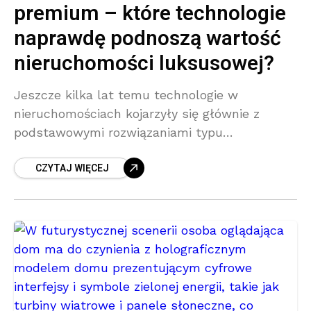
premium – które technologie
naprawdę podnoszą wartość
nieruchomości luksusowej?
Jeszcze kilka lat temu technologie w
nieruchomościach kojarzyły się głównie z
podstawowymi rozwiązaniami typu
wideodomofon czy programator ogrzewania.
CZYTAJ WIĘCEJ
Dziś sytuacja wygląda zupełnie inaczej. Pojęcie
proptech, czyli property technology, zyskuje na