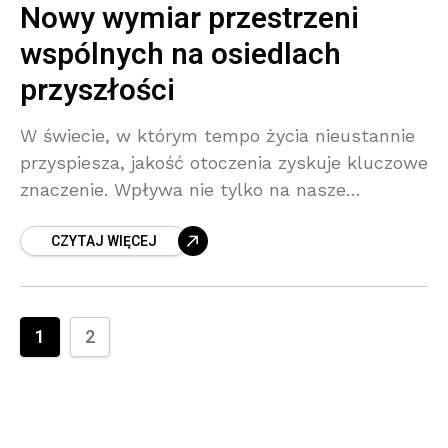
Nowy wymiar przestrzeni
wspólnych na osiedlach
przyszłości
W świecie, w którym tempo życia nieustannie
przyspiesza, jakość otoczenia zyskuje kluczowe
znaczenie. Wpływa nie tylko na nasze
samopoczucie i kondycję psychiczną, ale
CZYTAJ WIĘCEJ
również na ogólną jakość życia. Wybierając
przestrzeń
1
2