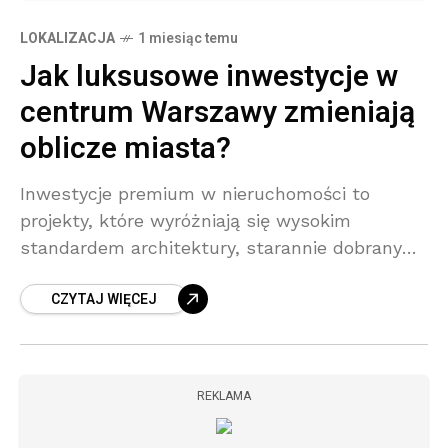
LOKALIZACJA
1 miesiąc temu
Jak luksusowe inwestycje w
centrum Warszawy zmieniają
oblicze miasta?
Inwestycje premium w nieruchomości to
projekty, które wyróżniają się wysokim
standardem architektury, starannie dobranymi
materiałami, nowoczesnymi technologiami
CZYTAJ WIĘCEJ
oraz kompleksowym podejściem do przestrzeni
– zarówno prywatnej, jak i wspólnej. To nie
REKLAMA