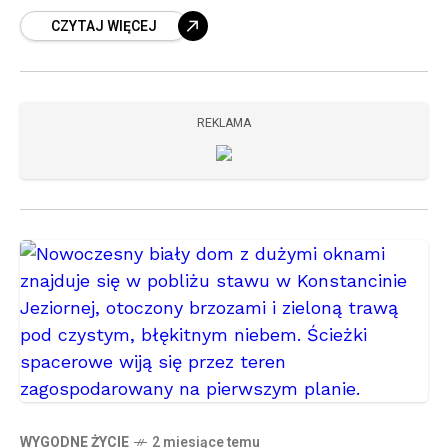
Zazwyczaj mówimy o przestrzeniach od około
CZYTAJ WIĘCEJ
80–100 m² wzwyż, zaprojektowanych przez
doświadczonych
REKLAMA
WYGODNE ŻYCIE
2 miesiące temu