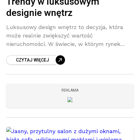
Trendy w luksusowym
designie wnętrz
Luksusowy design wnętrz to decyzja, która
może realnie zwiększyć wartość
nieruchomości. W świecie, w którym rynek
premium stale się rozwija, wystrój staje się
CZYTAJ WIĘCEJ
wizytówką inwestycji. Starannie dobrane
materiały, ponadczasowe rozwiązania
REKLAMA