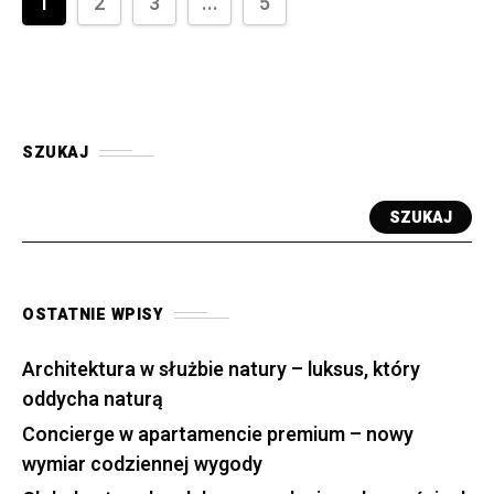
1
2
3
...
5
SZUKAJ
SZUKAJ
OSTATNIE WPISY
Architektura w służbie natury – luksus, który
oddycha naturą
Concierge w apartamencie premium – nowy
wymiar codziennej wygody