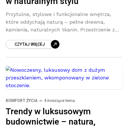
w naturalnym stylu
Przytulne, stylowe i funkcjonalne wnętrza,
które oddychają naturą – pełne drewna,
kamienia, naturalnych tkanin. Przestrzenie z
dodatkiem współczesnych form, rozwiązań
CZYTAJ WIĘCEJ
technologicznych i minimalistycznego
wykończenia. Połączenie wiejskiego uroku z
nowoczesną elegancją
KOMFORT ŻYCIA
4 miesiące temu
Trendy w luksusowym
budownictwie – natura,