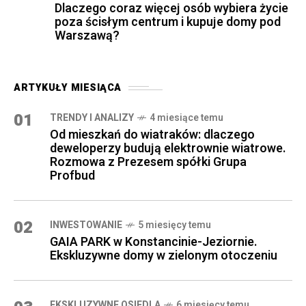
Dlaczego coraz więcej osób wybiera życie
poza ścisłym centrum i kupuje domy pod
Warszawą?
ARTYKUŁY MIESIĄCA
01
TRENDY I ANALIZY
4 miesiące temu
Od mieszkań do wiatraków: dlaczego
deweloperzy budują elektrownie wiatrowe.
Rozmowa z Prezesem spółki Grupa
Profbud
02
INWESTOWANIE
5 miesięcy temu
GAIA PARK w Konstancinie-Jeziornie.
Ekskluzywne domy w zielonym otoczeniu
EKSKLUZYWNE OSIEDLA
6 miesięcy temu