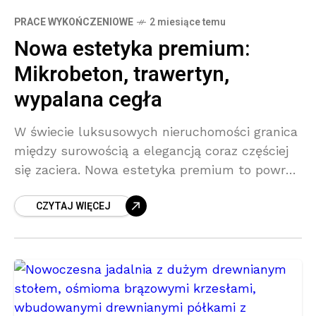
PRACE WYKOŃCZENIOWE
2 miesiące temu
Nowa estetyka premium:
Mikrobeton, trawertyn,
wypalana cegła
W świecie luksusowych nieruchomości granica
między surowością a elegancją coraz częściej
się zaciera. Nowa estetyka premium to powrót
do prostych materiałów – tych naturalnych,
CZYTAJ WIĘCEJ
minimalistycznych, często z widoczną
strukturą i