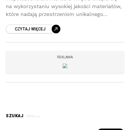
na wykorzystaniu wysokiej jakości materiałów,
które nadają przestrzeniom unikalnego
charakteru i elegancji, podkreślając ich
CZYTAJ WIĘCEJ
wyjątkowość. Właśnie dlatego coraz większą
popularność zyskują płytki kamienne,
zwłaszcza te
REKLAMA
SZUKAJ