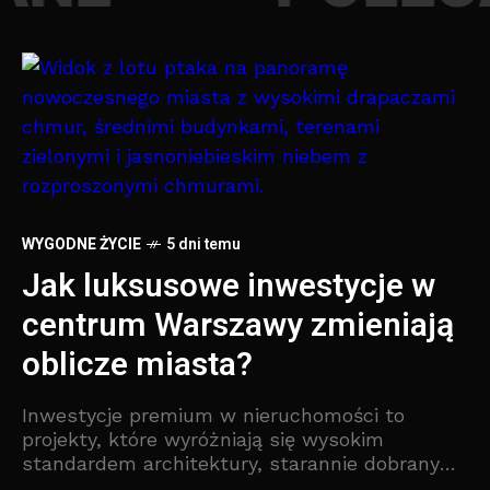
WYGODNE ŻYCIE
5 dni temu
Jak luksusowe inwestycje w
SP
W
centrum Warszawy zmieniają
s
oblicze miasta?
s
Inwestycje premium w nieruchomości to
p
projekty, które wyróżniają się wysokim
standardem architektury, starannie dobranymi
D
materiałami, nowoczesnymi technologiami