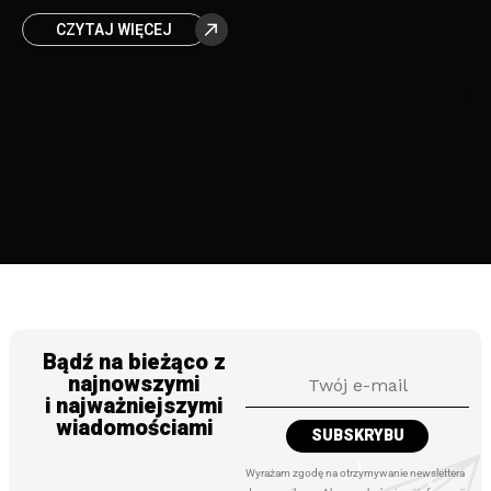
Tw
oraz kompleksowym podejściem do przestrzeni
CZYTAJ WIĘCEJ
el
– zarówno prywatnej, jak i wspólnej. To nie
od
je
Bądź na bieżąco z
najnowszymi
i najważniejszymi
wiadomościami
SUBSKRYBU
J
Wyrażam zgodę na otrzymywanie newslettera