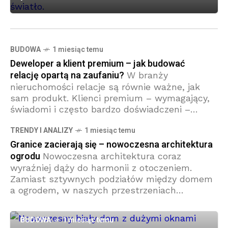
BUDOWA
1 miesiąc temu
Deweloper a klient premium – jak budować
relację opartą na zaufaniu?
W branży
nieruchomości relacje są równie ważne, jak
sam produkt. Klienci premium – wymagający,
świadomi i często bardzo doświadczeni –
oczekują dziś nie tylko najwyższej jakości
TRENDY I ANALIZY
1 miesiąc temu
inwestycji, ale też partnerskiego
Granice zacierają się – nowoczesna architektura
ogrodu
Nowoczesna architektura coraz
wyraźniej dąży do harmonii z otoczeniem.
Zamiast sztywnych podziałów między domem
a ogrodem, w naszych przestrzeniach
pojawiają się płynne przejścia – zarówno
funkcjonalne, jak i wizualne. Warto
BUDOWA
1 miesiąc temu