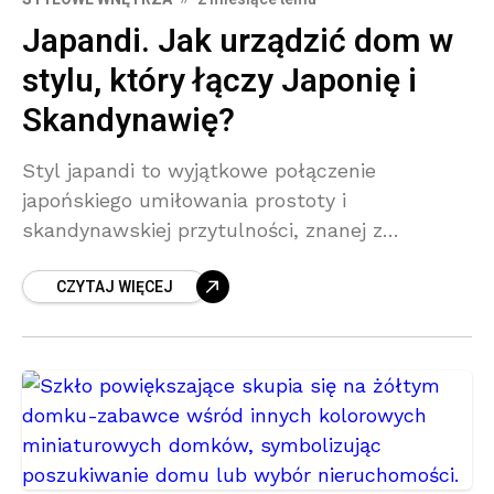
Japandi. Jak urządzić dom w
stylu, który łączy Japonię i
Skandynawię?
Styl japandi to wyjątkowe połączenie
japońskiego umiłowania prostoty i
skandynawskiej przytulności, znanej z
koncepcji hygge. W artykule podpowiadamy, jak
CZYTAJ WIĘCEJ
stworzyć wnętrze, które zachwyca spokojem,
harmonią i naturalnymi materiałami. To
estetyka