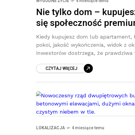
WYGODNE ŻYCIE
4 miesiące temu
Nie tylko dom – kupujes
się społeczność premi
Kiedy kupujesz dom lub apartament, ł
pokoi, jakość wykończenia, widok z o
inwestorów dostrzega, że prawdziwa 
CZYTAJ WIĘCEJ
LOKALIZACJA
4 miesiące temu