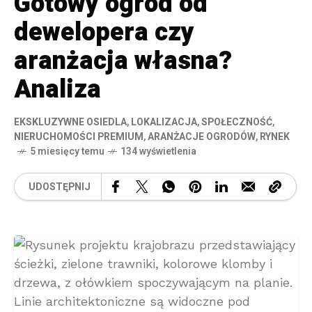
Gotowy ogród od
dewelopera czy
aranżacja własna?
Analiza
EKSKLUZYWNE OSIEDLA
,
LOKALIZACJA
,
SPOŁECZNOŚĆ
,
NIERUCHOMOŚCI PREMIUM
,
ARANŻACJE OGRODÓW
,
RYNEK
5 miesięcy temu
134 wyświetlenia
UDOSTĘPNIJ